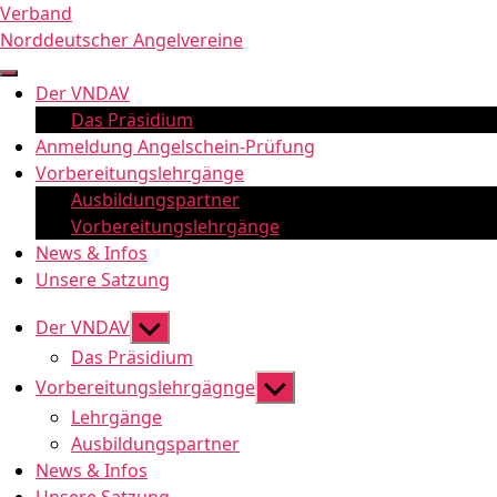
Zum
Verband
Inhalt
Norddeutscher Angelvereine
springen
Der VNDAV
Das Präsidium
Anmeldung Angelschein-Prüfung
Vorbereitungslehrgänge
Ausbildungspartner
Vorbereitungslehrgänge
News & Infos
Unsere Satzung
Untermenü
Der VNDAV
anzeigen
Das Präsidium
Untermenü
Vorbereitungslehrgägnge
anzeigen
Lehrgänge
Ausbildungspartner
News & Infos