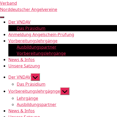
Zum
Verband
Inhalt
Norddeutscher Angelvereine
springen
Der VNDAV
Das Präsidium
Anmeldung Angelschein-Prüfung
Vorbereitungslehrgänge
Ausbildungspartner
Vorbereitungslehrgänge
News & Infos
Unsere Satzung
Untermenü
Der VNDAV
anzeigen
Das Präsidium
Untermenü
Vorbereitungslehrgägnge
anzeigen
Lehrgänge
Ausbildungspartner
News & Infos