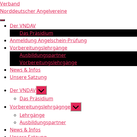
Zum
Verband
Inhalt
Norddeutscher Angelvereine
springen
Der VNDAV
Das Präsidium
Anmeldung Angelschein-Prüfung
Vorbereitungslehrgänge
Ausbildungspartner
Vorbereitungslehrgänge
News & Infos
Unsere Satzung
Untermenü
Der VNDAV
anzeigen
Das Präsidium
Untermenü
Vorbereitungslehrgägnge
anzeigen
Lehrgänge
Ausbildungspartner
News & Infos