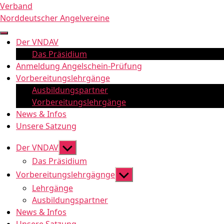
Zum
Verband
Inhalt
Norddeutscher Angelvereine
springen
Der VNDAV
Das Präsidium
Anmeldung Angelschein-Prüfung
Vorbereitungslehrgänge
Ausbildungspartner
Vorbereitungslehrgänge
News & Infos
Unsere Satzung
Untermenü
Der VNDAV
anzeigen
Das Präsidium
Untermenü
Vorbereitungslehrgägnge
anzeigen
Lehrgänge
Ausbildungspartner
News & Infos