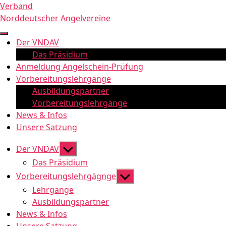
Zum
Verband
Inhalt
Norddeutscher Angelvereine
springen
Der VNDAV
Das Präsidium
Anmeldung Angelschein-Prüfung
Vorbereitungslehrgänge
Ausbildungspartner
Vorbereitungslehrgänge
News & Infos
Unsere Satzung
Untermenü
Der VNDAV
anzeigen
Das Präsidium
Untermenü
Vorbereitungslehrgägnge
anzeigen
Lehrgänge
Ausbildungspartner
News & Infos