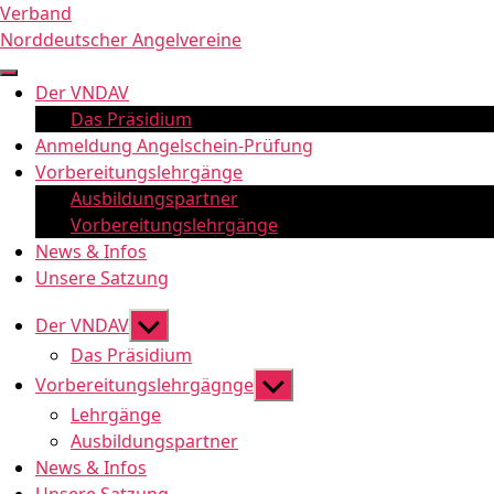
Zum
Verband
Inhalt
Norddeutscher Angelvereine
springen
Der VNDAV
Das Präsidium
Anmeldung Angelschein-Prüfung
Vorbereitungslehrgänge
Ausbildungspartner
Vorbereitungslehrgänge
News & Infos
Unsere Satzung
Untermenü
Der VNDAV
anzeigen
Das Präsidium
Untermenü
Vorbereitungslehrgägnge
anzeigen
Lehrgänge
Ausbildungspartner
News & Infos