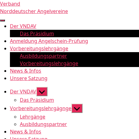
Zum
Verband
Inhalt
Norddeutscher Angelvereine
springen
Der VNDAV
Das Präsidium
Anmeldung Angelschein-Prüfung
Vorbereitungslehrgänge
Ausbildungspartner
Vorbereitungslehrgänge
News & Infos
Unsere Satzung
Untermenü
Der VNDAV
anzeigen
Das Präsidium
Untermenü
Vorbereitungslehrgägnge
anzeigen
Lehrgänge
Ausbildungspartner
News & Infos