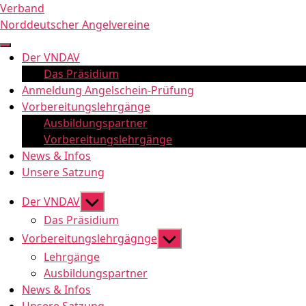
Zum
Verband
Inhalt
Norddeutscher Angelvereine
springen
Der VNDAV
Das Präsidium
Anmeldung Angelschein-Prüfung
Vorbereitungslehrgänge
Ausbildungspartner
Vorbereitungslehrgänge
News & Infos
Unsere Satzung
Untermenü
Der VNDAV
anzeigen
Das Präsidium
Untermenü
Vorbereitungslehrgägnge
anzeigen
Lehrgänge
Ausbildungspartner
News & Infos