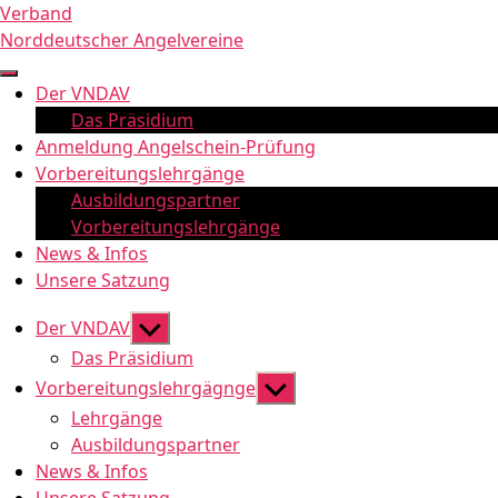
Zum
Verband
Inhalt
Norddeutscher Angelvereine
springen
Der VNDAV
Das Präsidium
Anmeldung Angelschein-Prüfung
Vorbereitungslehrgänge
Ausbildungspartner
Vorbereitungslehrgänge
News & Infos
Unsere Satzung
Untermenü
Der VNDAV
anzeigen
Das Präsidium
Untermenü
Vorbereitungslehrgägnge
anzeigen
Lehrgänge
Ausbildungspartner
News & Infos