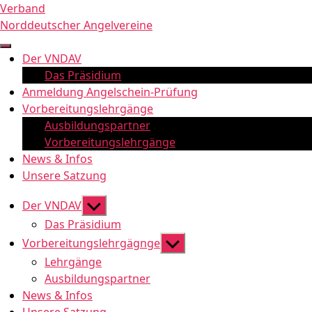
Zum
Verband
Inhalt
Norddeutscher Angelvereine
springen
Der VNDAV
Das Präsidium
Anmeldung Angelschein-Prüfung
Vorbereitungslehrgänge
Ausbildungspartner
Vorbereitungslehrgänge
News & Infos
Unsere Satzung
Untermenü
Der VNDAV
anzeigen
Das Präsidium
Untermenü
Vorbereitungslehrgägnge
anzeigen
Lehrgänge
Ausbildungspartner
News & Infos