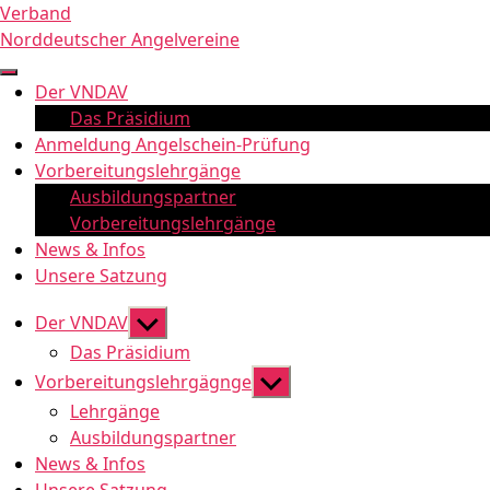
Zum
Verband
Inhalt
Norddeutscher Angelvereine
springen
Der VNDAV
Das Präsidium
Anmeldung Angelschein-Prüfung
Vorbereitungslehrgänge
Ausbildungspartner
Vorbereitungslehrgänge
News & Infos
Unsere Satzung
Untermenü
Der VNDAV
anzeigen
Das Präsidium
Untermenü
Vorbereitungslehrgägnge
anzeigen
Lehrgänge
Ausbildungspartner
News & Infos