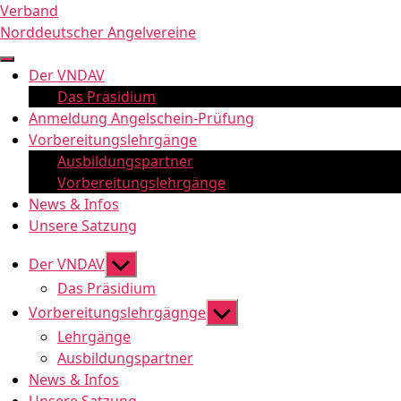
Zum
Verband
Inhalt
Norddeutscher Angelvereine
springen
Der VNDAV
Das Präsidium
Anmeldung Angelschein-Prüfung
Vorbereitungslehrgänge
Ausbildungspartner
Vorbereitungslehrgänge
News & Infos
Unsere Satzung
Untermenü
Der VNDAV
anzeigen
Das Präsidium
Untermenü
Vorbereitungslehrgägnge
anzeigen
Lehrgänge
Ausbildungspartner
News & Infos