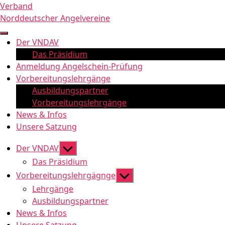
Zum
Verband
Inhalt
Norddeutscher Angelvereine
springen
Der VNDAV
Das Präsidium
Anmeldung Angelschein-Prüfung
Vorbereitungslehrgänge
Ausbildungspartner
Vorbereitungslehrgänge
News & Infos
Unsere Satzung
Untermenü
Der VNDAV
anzeigen
Das Präsidium
Untermenü
Vorbereitungslehrgägnge
anzeigen
Lehrgänge
Ausbildungspartner
News & Infos