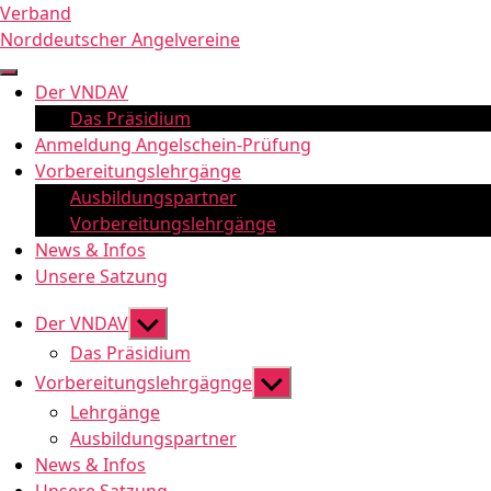
Zum
Verband
Inhalt
Norddeutscher Angelvereine
springen
Der VNDAV
Das Präsidium
Anmeldung Angelschein-Prüfung
Vorbereitungslehrgänge
Ausbildungspartner
Vorbereitungslehrgänge
News & Infos
Unsere Satzung
Untermenü
Der VNDAV
anzeigen
Das Präsidium
Untermenü
Vorbereitungslehrgägnge
anzeigen
Lehrgänge
Ausbildungspartner
News & Infos