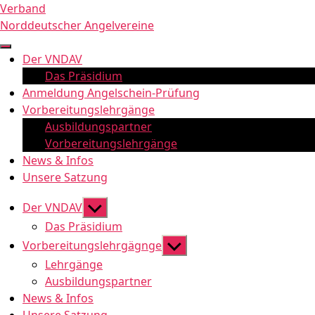
Zum
Verband
Inhalt
Norddeutscher Angelvereine
springen
Der VNDAV
Das Präsidium
Anmeldung Angelschein-Prüfung
Vorbereitungslehrgänge
Ausbildungspartner
Vorbereitungslehrgänge
News & Infos
Unsere Satzung
Untermenü
Der VNDAV
anzeigen
Das Präsidium
Untermenü
Vorbereitungslehrgägnge
anzeigen
Lehrgänge
Ausbildungspartner
News & Infos