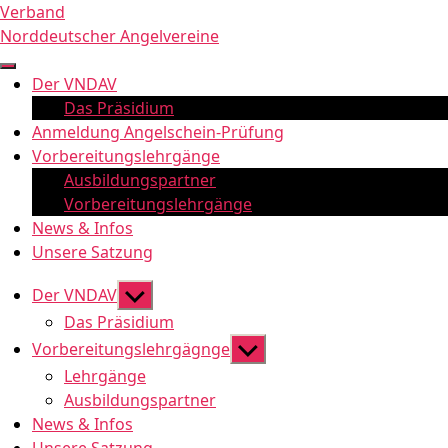
Zum
Verband
Inhalt
Norddeutscher Angelvereine
springen
Der VNDAV
Das Präsidium
Anmeldung Angelschein-Prüfung
Vorbereitungslehrgänge
Ausbildungspartner
Vorbereitungslehrgänge
News & Infos
Unsere Satzung
Untermenü
Der VNDAV
anzeigen
Das Präsidium
Untermenü
Vorbereitungslehrgägnge
anzeigen
Lehrgänge
Ausbildungspartner
News & Infos