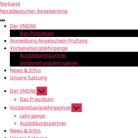
Zum
Verband
Inhalt
Norddeutscher Angelvereine
springen
Der VNDAV
Das Präsidium
Anmeldung Angelschein-Prüfung
Vorbereitungslehrgänge
Ausbildungspartner
Vorbereitungslehrgänge
News & Infos
Unsere Satzung
Untermenü
Der VNDAV
anzeigen
Das Präsidium
Untermenü
Vorbereitungslehrgägnge
anzeigen
Lehrgänge
Ausbildungspartner
News & Infos